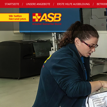
STARTSEITE
UNSERE ANGEBOTE
ERSTE HILFE AUSBILDUNG
BETRIEB
W
i
r
 h
e
l
fe
n
hi
er
 und j
etzt
.