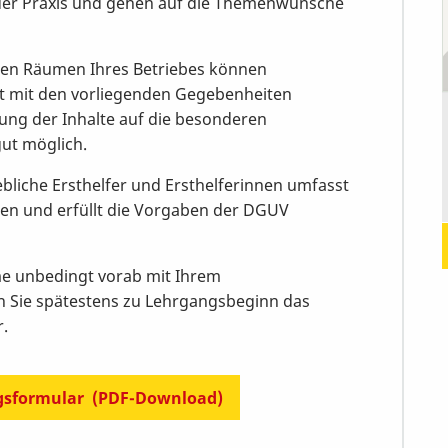
der Praxis und gehen auf die Themenwünsche
n den Räumen Ihres Betriebes können
ekt mit den vorliegenden Gegebenheiten
mung der Inhalte auf die besonderen
gut möglich.
iebliche Ersthelfer und Ersthelferinnen umfasst
en und erfüllt die Vorgaben der DGUV
me unbedingt vorab mit Ihrem
n Sie spätestens zu Lehrgangsbeginn das
.
sformular (PDF-Download)